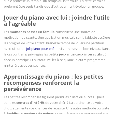
sur le professeur, l’emploi du temps ou la formule. En effet, certains
préfèrent être seuls tandis que d’autres aiment évoluer en groupe.
Jouer du piano avec lui : joindre l’utile
à l’agréable
Les
moments passés en famille
constituent une source de
motivation puissante. Une application musicale sur la tablette accélère
les progrès de votre enfant. Prenez le temps de jouer une partition
avec lui sur
un joli piano pour enfant
si vous avez un bon niveau. Dans
le cas contraire, privilégiez les
petits jeux musicaux interactifs
où
chacun participe. Et surtout, veillez à ce qu’aucun autre programme
n’interfère avec ces séances.
Apprentissage du piano : les petites
récompenses renforcent la
persévérance
Les petites récompenses figurent parmi les piliers du succès. Quels
sont les
centres d’intérêt
de votre chéri ? La pertinence de votre
choix augmente vos chances de réussite. Une autre méthode consiste
à
établir un système de points
. Le seuil à atteindre correspond aux