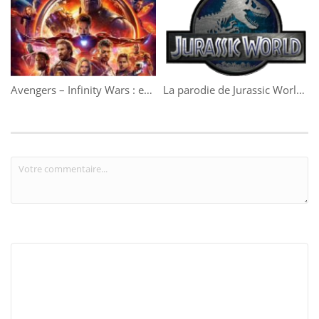
Avengers – Infinity Wars : enfin la bande-annonce !
La parodie de Jurassic World n’a rien à envier à la bande-annonce originale !