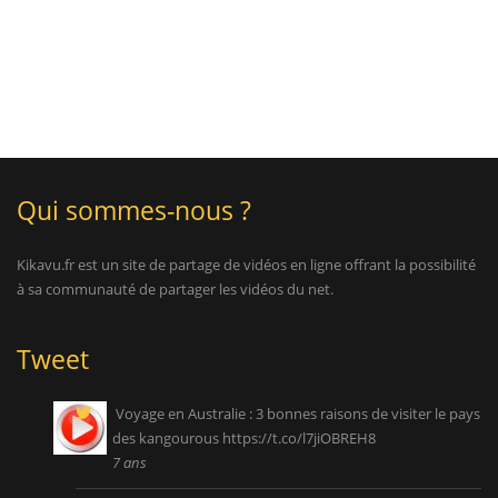
Qui sommes-nous ?
Kikavu.fr est un site de partage de vidéos en ligne offrant la possibilité
à sa communauté de partager les vidéos du net.
Tweet
Voyage en Australie : 3 bonnes raisons de visiter le pays
des kangourous
https://t.co/l7jiOBREH8
7 ans