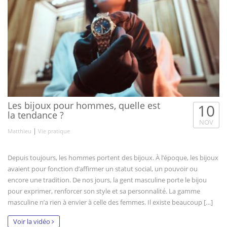
Les bijoux pour hommes, quelle est
10
la tendance ?
NOV
|
Matthieu
Vie pratique
Depuis toujours, les hommes portent des bijoux. À l’époque, les bijoux
avaient pour fonction d’affirmer un statut social, un pouvoir ou
encore une tradition. De nos jours, la gent masculine porte le bijou
pour exprimer, renforcer son style et sa personnalité. La gamme
masculine n’a rien à envier à celle des femmes. Il existe beaucoup […]
Voir la vidéo