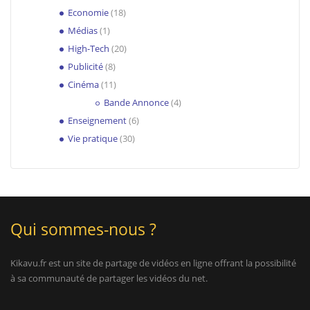
Economie
(18)
Médias
(1)
High-Tech
(20)
Publicité
(8)
Cinéma
(11)
Bande Annonce
(4)
Enseignement
(6)
Vie pratique
(30)
Qui sommes-nous ?
Kikavu.fr est un site de partage de vidéos en ligne offrant la possibilité
à sa communauté de partager les vidéos du net.