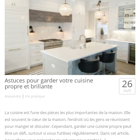
Astuces pour garder votre cuisine
26
propre et brillante
AVR
|
Alexandre
Vie pratique
La cuisine est l’une des pièces les plus importantes de la maison. Elle
est souvent le cœur de la maison, l’endroit où les gens se réunissent
pour manger et discuter. Cependant, garder une cuisine propre peut
être un défi, surtout si vous l’utilisez régulièrement. Dans cet article,