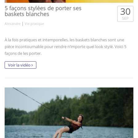
5 façons stylées de porter ses
30
baskets blanches
SEP
|
Alexandre
Vie pratique
À la fois pratiques et intemporelles, les baskets blanches sont une
pièce incontournable pour rendre n’importe quel look stylé. Voici 5
façons de les porter.
Voir la vidéo