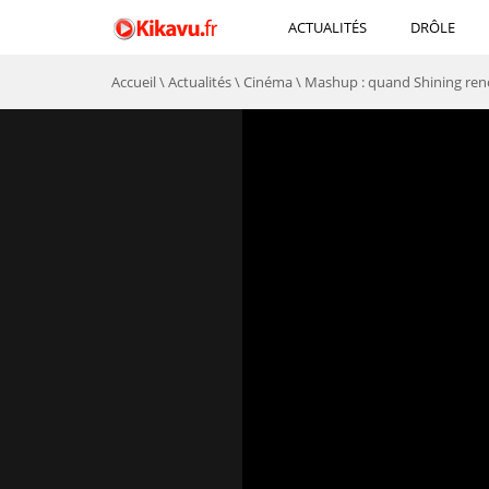
ACTUALITÉS
DRÔLE
Accueil
\
Actualités
\
Cinéma
\
Mashup : quand Shining ren