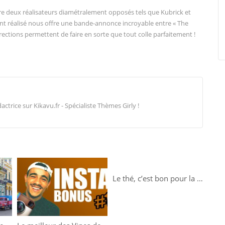
 deux réalisateurs diamétralement opposés tels que Kubrick et
nt réalisé nous offre une bande-annonce incroyable entre « The
ections permettent de faire en sorte que tout colle parfaitement !
trice sur Kikavu.fr - Spécialiste Thèmes Girly !
Le thé, c’est bon pour la santé !