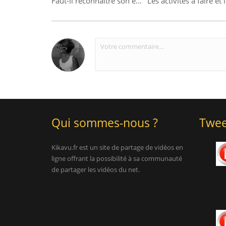
Faut-il reconnaître son enfant avant la naissance ?
Qui sommes-nous ?
Twee
Kikavu.fr est un site de partage de vidéos en
ligne offrant la possibilité à sa communauté
de partager les vidéos du net.