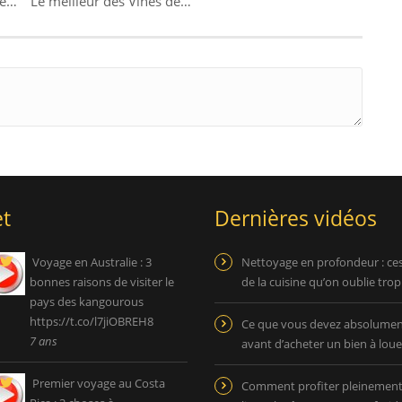
Les activités à faire et les sites touristiques à visiter à Cuba
Le meilleur des Vines de Mister V
t
Dernières vidéos
Voyage en Australie : 3
Nettoyage en profondeur : ce
bonnes raisons de visiter le
de la cuisine qu’on oublie tro
pays des kangourous
https://t.co/l7jiOBREH8
Ce que vous devez absolument
7 ans
avant d’acheter un bien à loue
Premier voyage au Costa
Comment profiter pleinemen