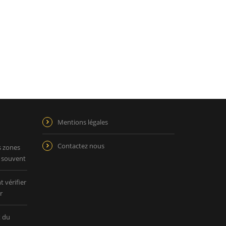
Mentions légales
Contactez nous
s zones
p souvent
 vérifier
r
t du