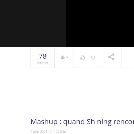
78
0
Vues
Vous regardez
Mashup : quand Shining rencon
2 juin 2015 14 h 02 min