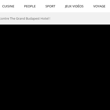
CUISINE
PEOPLE
SPORT
JEUX VIDÉOS
VOYAGE
contre The Grand Budapest Hotel !