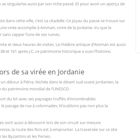
ys se singularise aussi par son riche passé. Et pour avoir un aperçu de
e dans cette ville, c’est sa citadelle. Ce joyau du passé se trouve sur
 d’une virée accomplie à Amman, voire de la Jordanie. Vu que la
ter sans zapper l’une de ses ruines.
trente et deux heures de visites. Le théâtre antique d’Amman est aussi
8 et 161 après J.C, ce patrimoine historique a suivi l’histoire,
rs de sa virée en Jordanie
e un détour à Pétra. Nichée dans le désert sud-ouest jordanien, la
ste du patrimoine mondial de l’UNESCO.
e sort du lot avec ses paysages truffés d’innombrables
t le pavage de rue à colonnades. N’oublions pas non plus la
 sont aussi à découvrir lors de son circuit sur mesure
sse, la route des Rois est à emprunter. La traversée sur ce site
 les Byzantins et les Perses.