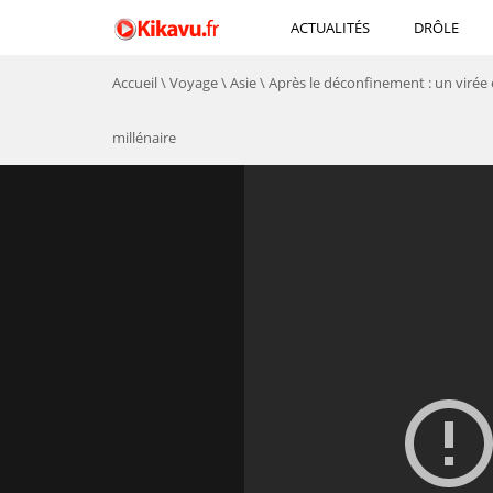
ACTUALITÉS
DRÔLE
Accueil
\
Voyage
\
Asie
\
Après le déconfinement : un virée 
millénaire