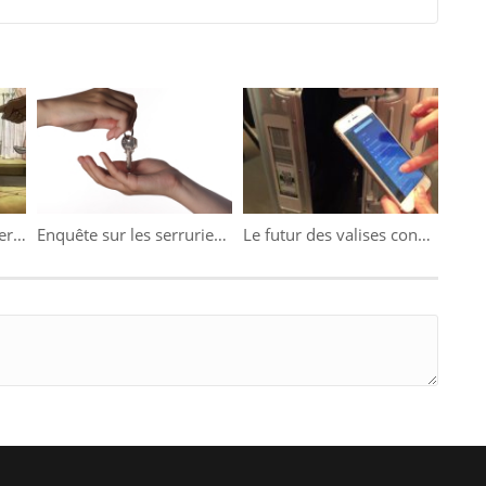
Stromae dévoile son dernier clip
Enquête sur les serruriers parisiens
Le futur des valises connectées