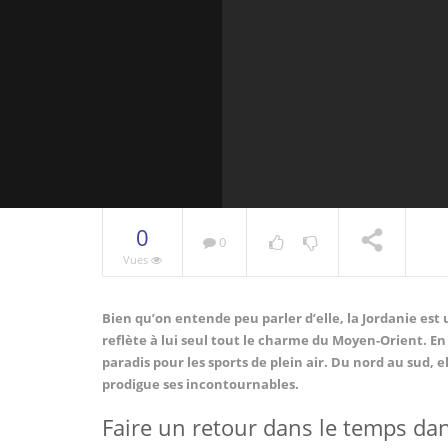
0
0
Vues
Bien qu’on entende peu parler d’elle, la Jordanie est
Vous regardez
reflète à lui seul tout le charme du Moyen-Orient. En p
paradis pour les sports de plein air. Du nord au sud,
prodigue ses incontournables.
Faire un retour dans le temps dan