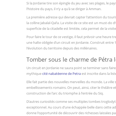
Si la Jordanie tire son épingle du jeu avec ses plages, le pa
l’histoire du pays, il n’y a qu’à se diriger à Amman.
La première adresse qui devrait capter l’attention du tourist
la colline Jabalal-Qal’a. La visite de ce site est un must-do
superficie de la citadelle est limitée, cela permet de la visi
Pour faire le tour de ce vestige, il faut prévoir une heure 
une halte obligée d’un circuit en Jordanie. Construit entre 13
l’évolution du territoire depuis des millénaires.
Tomber sous le charme de Pétra lo
Un circuit en Jordanie ne saura point se terminer sans fair
mythique
cité nabatéenne de Petra
est inscrite dans la li
Elle fait partie des nouvelles merveilles du monde. La vill
embellissements romains. On peut, ainsi, citer le théâtre e
construction de l’arc du triomphe à l’entrée du Siq.
D’autres curiosités comme ses multiples tombes troglodytes
exceptionnel. Au cours d’une échappée belle dans cette adre
donne l’opportunité de découvrir des richesses laissées par