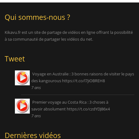
Qui sommes-nous ?
Kikavu.fr est un site de partage de vidéos en ligne offrant la possibilité
à sa communauté de partager les vidéos du net.
Tweet
Voyage en Australie : 3 bonnes raisons de visiter le pays
des kangourous
https://t.co/l7jiOBREH8
7 ans
Premier voyage au Costa Rica : 3 choses à
savoir absolument
https://t.co/czdYDJ86x4
7 ans
Dernières vidéos