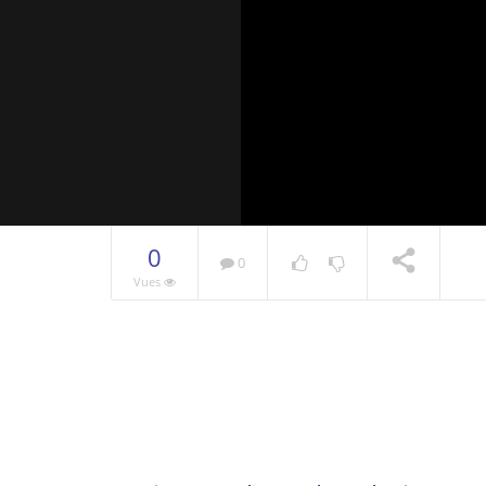
0
0
Vues
Vous regardez