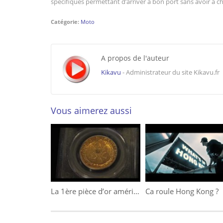
spécifiques permettant d’arriver à bon port sans avoir à c
Catégorie:
Moto
A propos de l'auteur
Kikavu
- Administrateur du site Kikavu.fr
Vous aimerez aussi
La 1ère pièce d’or américaine vendue pour 7 395 000$
Ca roule Hong Kong ?