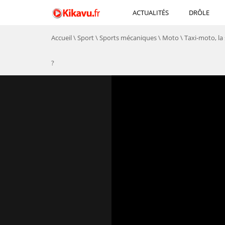
ACTUALITÉS
DRÔLE
Accueil
\
Sport
\
Sports mécaniques
\
Moto
\
Taxi-moto, la 
?