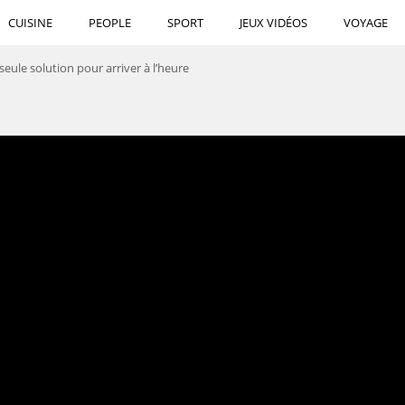
CUISINE
PEOPLE
SPORT
JEUX VIDÉOS
VOYAGE
seule solution pour arriver à l’heure