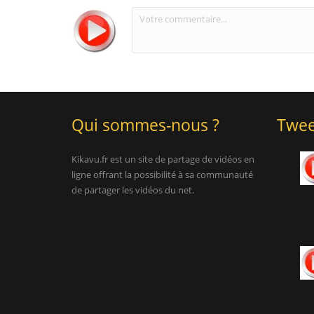
Qui sommes-nous ?
Twee
Kikavu.fr est un site de partage de vidéos en
ligne offrant la possibilité à sa communauté
de partager les vidéos du net.