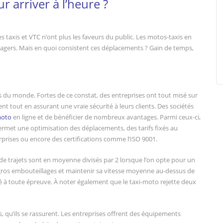
r arriver à l’heure ?
les taxis et VTC n’ont plus les faveurs du public. Les motos-taxis en
usagers. Mais en quoi consistent ces déplacements ? Gain de temps,
es du monde. Fortes de ce constat, des entreprises ont tout misé sur
t tout en assurant une vraie sécurité à leurs clients. Des sociétés
moto
en ligne et de bénéficier de nombreux avantages. Parmi ceux-ci,
permet une optimisation des déplacements, des tarifs fixés au
prises ou encore des certifications comme l’ISO 9001.
 de trajets sont en moyenne divisés par 2 lorsque l’on opte pour un
 de gros embouteillages et maintenir sa vitesse moyenne au-dessus de
té à toute épreuve. À noter également que le taxi-moto rejette deux
s, qu’ils se rassurent. Les entreprises offrent des équipements