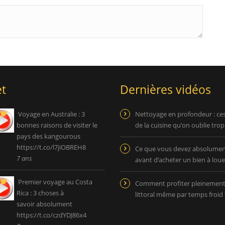
t
Dernières vidéos
Voyage en Australie : 3
Nettoyage en profondeur : ce
bonnes raisons de visiter le
de la cuisine qu’on oublie tro
pays des kangourous
https://t.co/l7jiOBREH8
Ce que vous devez absolument
7 ans
avant d’acheter un bien à loue
Premier voyage au Costa
Comment profiter pleinemen
Rica : 3 choses à
littoral même par temps froid 
savoir absolument
https://t.co/czdYDJ86x4