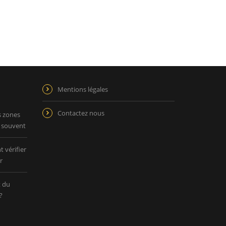
Mentions légales
Contactez nous
s zones
p souvent
 vérifier
r
t du
?