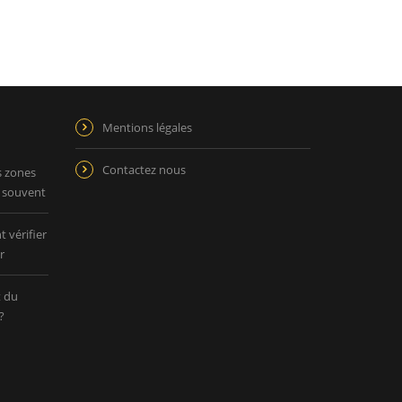
Mentions légales
Contactez nous
s zones
p souvent
 vérifier
r
t du
?