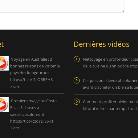
t
Dernières vidéos
Voyage en Australie : 3
Nettoyage en profondeur : ce
bonnes raisons de visiter le
de la cuisine qu’on oublie tro
pays des kangourous
https://t.co/l7jiOBREH8
Ce que vous devez absolument
7 ans
avant d’acheter un bien à loue
Premier voyage au Costa
Comment profiter pleinemen
Rica : 3 choses à
littoral même par temps froid 
savoir absolument
https://t.co/czdYDJ86x4
7 ans