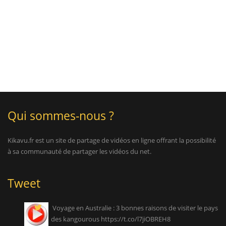
Qui sommes-nous ?
Kikavu.fr est un site de partage de vidéos en ligne offrant la possibilité
à sa communauté de partager les vidéos du net.
Tweet
Voyage en Australie : 3 bonnes raisons de visiter le pays
des kangourous
https://t.co/l7jiOBREH8