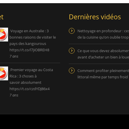
t
Dernières vidéos
Voyage en Australie : 3
Nettoyage en profondeur : ce
bonnes raisons de visiter le
de la cuisine qu’on oublie tro
pays des kangourous
https://t.co/l7jiOBREH8
Ce que vous devez absolument
7 ans
avant d’acheter un bien à loue
Premier voyage au Costa
Comment profiter pleinemen
Rica : 3 choses à
littoral même par temps froid 
savoir absolument
https://t.co/czdYDJ86x4
7 ans