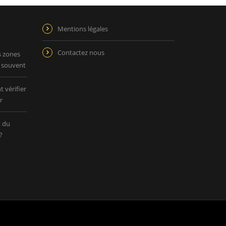
Mentions légales
Contactez nous
s zones
p souvent
 vérifier
r
t du
?