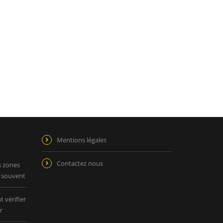
Mentions légales
Contactez nous
s zones
p souvent
 vérifier
r