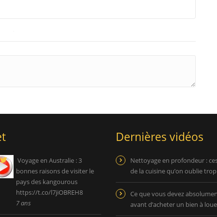
t
Dernières vidéos
Voyage en Australie : 3
Nettoyage en profondeur : ce
bonnes raisons de visiter le
de la cuisine qu’on oublie tro
pays des kangourous
https://t.co/l7jiOBREH8
Ce que vous devez absolument
7 ans
avant d’acheter un bien à loue