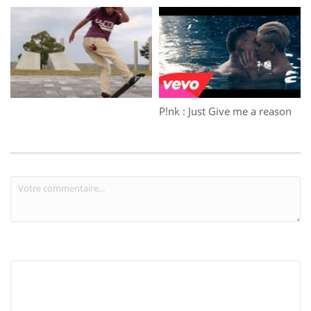
P!nk : Just Give me a reason