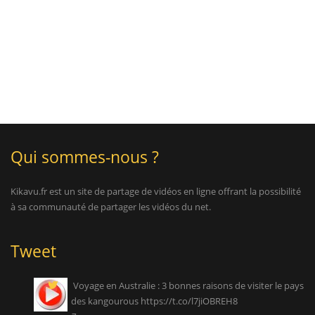
Qui sommes-nous ?
Kikavu.fr est un site de partage de vidéos en ligne offrant la possibilité
à sa communauté de partager les vidéos du net.
Tweet
Voyage en Australie : 3 bonnes raisons de visiter le pays
des kangourous
https://t.co/l7jiOBREH8