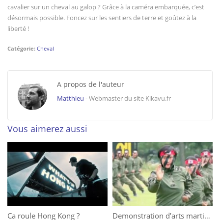
cavalier sur un cheval au galop ? Grâce à la caméra embarquée, c’est
désormais possible. Foncez sur les sentiers de terre et goûtez à la
liberté !
Catégorie:
Cheval
A propos de l'auteur
Matthieu
- Webmaster du site Kikavu.fr
Vous aimerez aussi
Ca roule Hong Kong ?
Demonstration d’arts martiaux en Corée du Nord