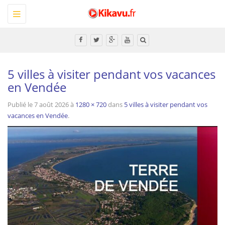
Toggle
navigation
Tous
5 villes à visiter pendant vos vacances
en Vendée
Publié le
7 août 2026
à
1280 × 720
dans
5 villes à visiter pendant vos
vacances en Vendée
.