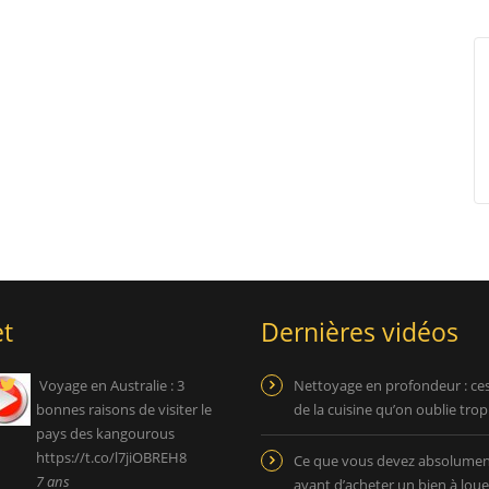
t
Dernières vidéos
Voyage en Australie : 3
Nettoyage en profondeur : ce
bonnes raisons de visiter le
de la cuisine qu’on oublie tro
pays des kangourous
https://t.co/l7jiOBREH8
Ce que vous devez absolument
7 ans
avant d’acheter un bien à loue