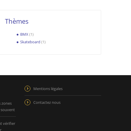
Thèmes
BMX
(1)
Skateboard
(1)
Mentions légales
Contactez nous
s zones
p souvent
 vérifier
r