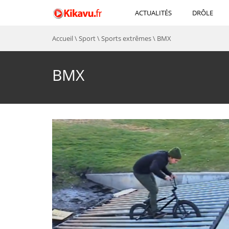
ACTUALITÉS
DRÔLE
Accueil
\
Sport
\
Sports extrêmes
\
BMX
BMX