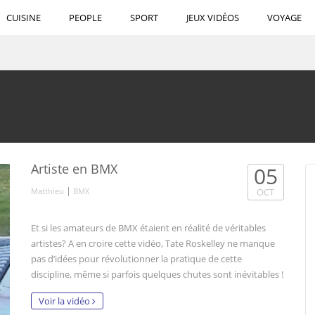
CUISINE
PEOPLE
SPORT
JEUX VIDÉOS
VOYAGE
Artiste en BMX
05
|
Matthieu
BMX
OCT
Et si les amateurs de BMX étaient en réalité de véritables
artistes? A en croire cette vidéo, Tate Roskelley ne manque
pas d’idées pour révolutionner la pratique de cette
discipline, même si parfois quelques chutes sont inévitables !
Voir la vidéo