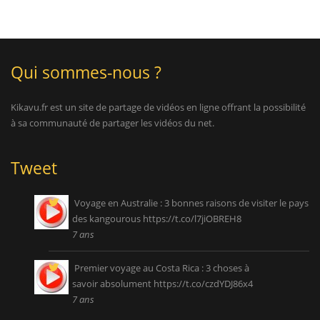
Qui sommes-nous ?
Kikavu.fr est un site de partage de vidéos en ligne offrant la possibilité
à sa communauté de partager les vidéos du net.
Tweet
Voyage en Australie : 3 bonnes raisons de visiter le pays
des kangourous
https://t.co/l7jiOBREH8
7 ans
Premier voyage au Costa Rica : 3 choses à
savoir absolument
https://t.co/czdYDJ86x4
7 ans