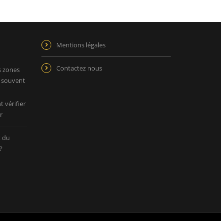
Mentions légales
Contactez nous
s zones
p souvent
 vérifier
r
t du
?