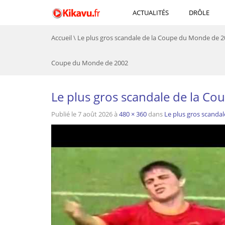
ACTUALITÉS
DRÔLE
Accueil
\
Le plus gros scandale de la Coupe du Monde de 
Coupe du Monde de 2002
Le plus gros scandale de la C
Publié le
7 août 2026
à
480 × 360
dans
Le plus gros scanda