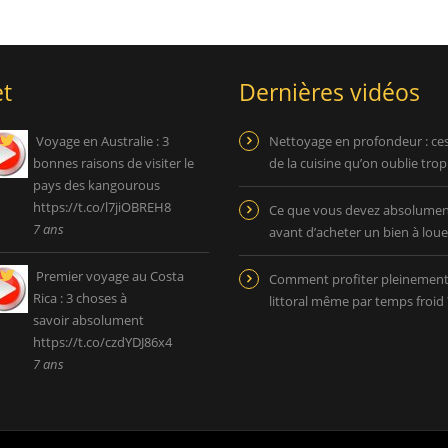
t
Dernières vidéos
Voyage en Australie : 3
Nettoyage en profondeur : ce
bonnes raisons de visiter le
de la cuisine qu’on oublie tro
pays des kangourous
https://t.co/l7jiOBREH8
Ce que vous devez absolument
7 ans
avant d’acheter un bien à loue
Premier voyage au Costa
Comment profiter pleinemen
Rica : 3 choses à
littoral même par temps froid 
savoir absolument
https://t.co/czdYDJ86x4
7 ans