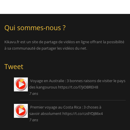
Qui sommes-nous ?
Kikavu.fr est un site de partage de vidéos en ligne offrant la possibilité
à sa communauté de partager les vidéos du net.
Tweet
Voyage en Australie : 3 bonnes raisons de visiter le pays
des kangourous
https://t.co/l7jiOBREH8
7 ans
Premier voyage au Costa Rica : 3 choses à
savoir absolument
https://t.co/czdYDJ86x4
7 ans