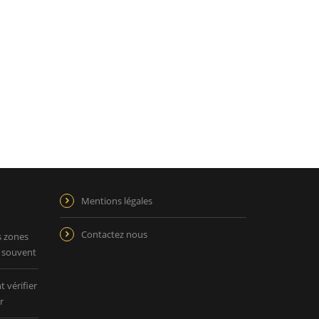
Mentions légales
Contactez nous
s zones
p souvent
 vérifier
r