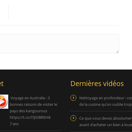
t
Dernières vidéos
Voyage en Australie : 3
Nettoyage en profondeur : ce
bonnes raisons de visiter le
de la cuisine qu’on oublie tro
pays des kangourous
https://t.co/l7jiOBREH8
Ce que vous devez absolument
7 ans
avant d’acheter un bien à loue