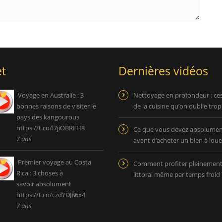
t
Dernières vidéos
Voyage en Australie : 3
Nettoyage en profondeur : ce
bonnes raisons de visiter le
de la cuisine qu’on oublie tro
pays des kangourous
https://t.co/l7jiOBREH8
Ce que vous devez absolument
7 ans
avant d’acheter un bien à loue
Premier voyage au Costa
Comment profiter pleinemen
Rica : 3 choses à
littoral même par temps froid 
savoir absolument
https://t.co/czdYDJ86x4
7 ans