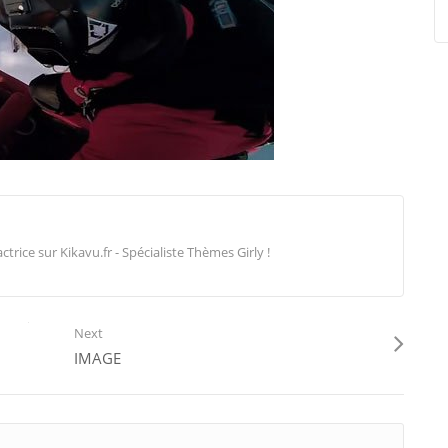
ice sur Kikavu.fr - Spécialiste Thèmes Girly !
Next
IMAGE