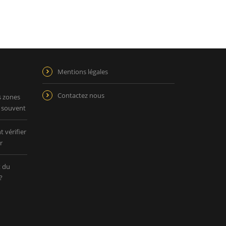
Mentions légales
Contactez nous
s zones
p souvent
 vérifier
r
t du
?