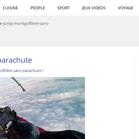
CUISINE
PEOPLE
SPORT
JEUX VIDÉOS
VOYAGE
e-jump-montgolfiere-sans-
parachute
olfière sans parachute !
.