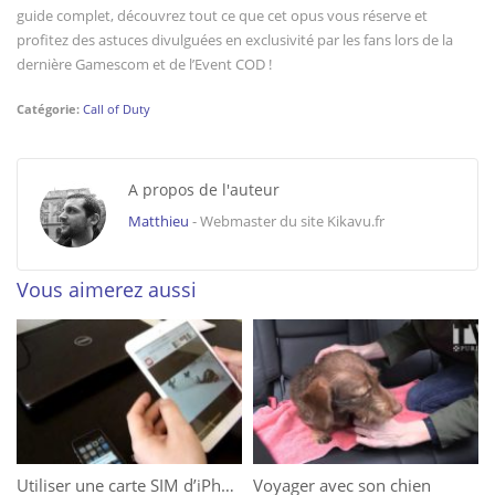
guide complet, découvrez tout ce que cet opus vous réserve et
profitez des astuces divulguées en exclusivité par les fans lors de la
dernière Gamescom et de l’Event COD !
Catégorie:
Call of Duty
A propos de l'auteur
Matthieu
- Webmaster du site Kikavu.fr
Vous aimerez aussi
Utiliser une carte SIM d’iPhone dans on iPad
Voyager avec son chien