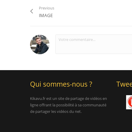
Previous
IMAGE
Qui sommes-nous ?
Twee
Kikavu.fr est un site de partage de vidéos en
ligne offrant la possibilité à sa communauté
de partager les vidéos du net.