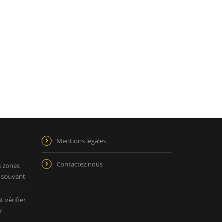
Mentions légales
Contactez nous
s zones
p souvent
 vérifier
r