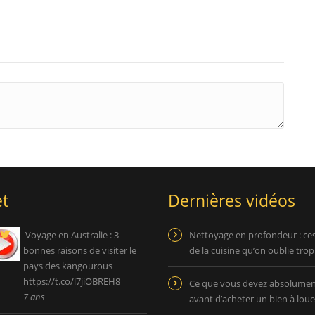
t
Dernières vidéos
Voyage en Australie : 3
Nettoyage en profondeur : ce
bonnes raisons de visiter le
de la cuisine qu’on oublie tro
pays des kangourous
https://t.co/l7jiOBREH8
Ce que vous devez absolument
7 ans
avant d’acheter un bien à loue