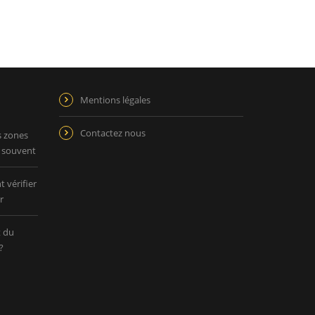
Mentions légales
Contactez nous
s zones
p souvent
 vérifier
r
t du
?