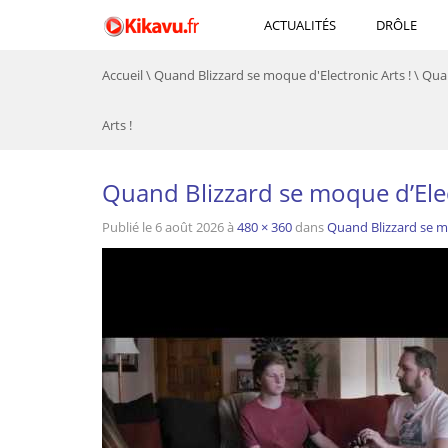
ACTUALITÉS
DRÔLE
Accueil
\
Quand Blizzard se moque d'Electronic Arts !
\
Quan
Arts !
Quand Blizzard se moque d’Elec
Publié le
6 août 2026
à
480 × 360
dans
Quand Blizzard se mo