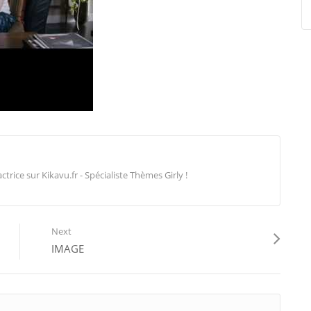
ice sur Kikavu.fr - Spécialiste Thèmes Girly !
Next
IMAGE