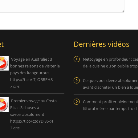
t
Dernières vidéos
Voyage en Australie : 3
Nettoyage en profondeur : ce
bonnes raisons de visiter le
de la cuisine qu’on oublie tro
pays des kangourous
https://t.co/l7jiOBREH8
Ce que vous devez absolument
7 ans
avant d’acheter un bien à loue
Premier voyage au Costa
Comment profiter pleinemen
Rica : 3 choses à
littoral même par temps froid 
savoir absolument
https://t.co/czdYDJ86x4
7 ans