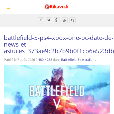
Toggle
navigation
Tous
battlefield-5-ps4-xbox-one-pc-date-de-s
news-et-
astuces_373ae9c2b7b9b0f1cb6a523d
Publié le
7 août 2026
à
480 × 253
dans
Battlefield 5 : le trailer !
.