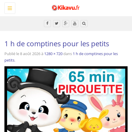
Toggle
navigation
Tous
1 h de comptines pour les petits
Publié le
8 août 2026
à
1280 × 720
dans
1 h de comptines pour les
petits
.