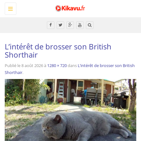
Toggle
navigation
Tous
L’intérêt de brosser son British
Shorthair
Publié le
8 août 2026
à
1280 × 720
dans
L’intérêt de brosser son British
Shorthair
.