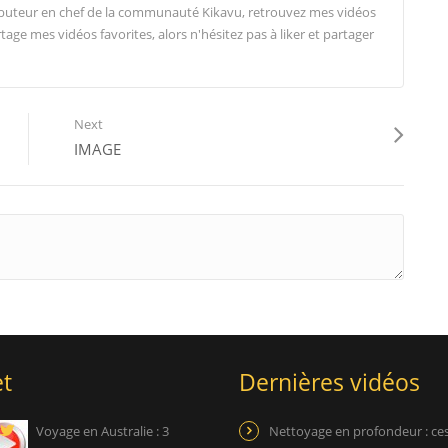
ibuteur en chef de la communauté Kikavu, retrouvez mes vidéos
tage mes vidéos favorites, alors n'hésitez pas à liker et partager
Next
IMAGE
t
Dernières vidéos
Voyage en Australie : 3
Nettoyage en profondeur : ce