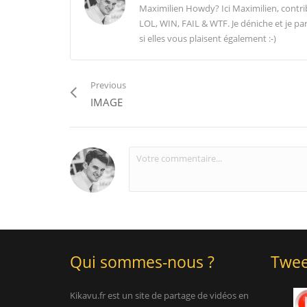
Maximilien Howdy? Ici Maximilien, contr
LOL, WIN, FAIL & WTF. Je déniche et je par
si elles vous plaisent également :-)
Previous
IMAGE
Qui sommes-nous ?
Twee
Kikavu.fr est un site de partage de vidéos en